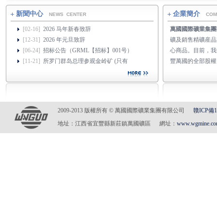
新聞中心
企業簡介
NEWS CENTER
COM
[02-16]
2026 马年新春致辞
萬國國際礦業集團
[12-31]
2026 年元旦致辞
礦及銷售精礦産品
[06-24]
招标公告（GRML【招标】001号）
心商品。目前，我
[11-21]
所罗门群岛总理参观金岭矿 (只有
豐萬國的全部股權...
2009-2013 版權所有 © 萬國國際礦業集團有限公司
贛ICP備1
地址：江西省宜豐縣新莊鎮萬國礦區 網址：
www.wgmine.c